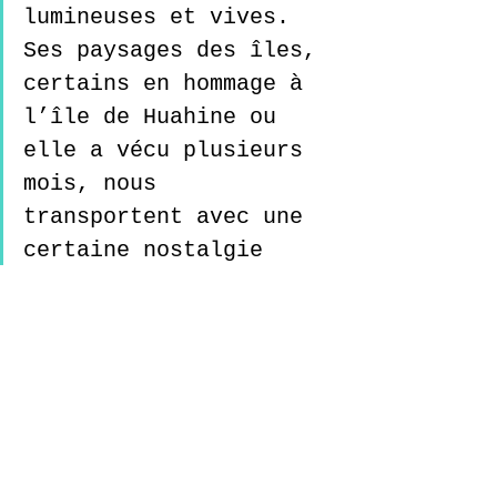
lumineuses et vives. 
Ses paysages des îles, 
certains en hommage à 
l’île de Huahine ou 
elle a vécu plusieurs 
mois, nous 
transportent avec une 
certaine nostalgie 
dans une Polynésie des 
temps anciens, avec 
une nature encore 
dominante et 
luxuriante.  
Venez découvrir les 
créations uniques de 