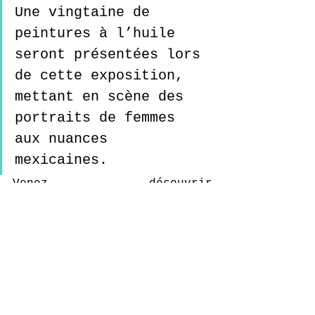
Une vingtaine de 
peintures à l’huile 
seront présentées lors 
de cette exposition, 
mettant en scène des 
portraits de femmes 
aux nuances 
mexicaines.  
Venez découvrir 
l’interprétation originale 
de Pascale Taura autour de 
Frida, lors du cocktail 
vernissage 
le jeudi 21 
novembre 2024 à partir de 
18h
.