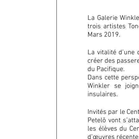
La Galerie Winkle
trois artistes To
Mars 2019.
La vitalité d’une
créer des passerel
du Pacifique. 
Dans cette perspe
Winkler se joig
insulaires. 
Invités par le Cen
Petelō vont s’att
les élèves du Cen
d’œuvres récentes