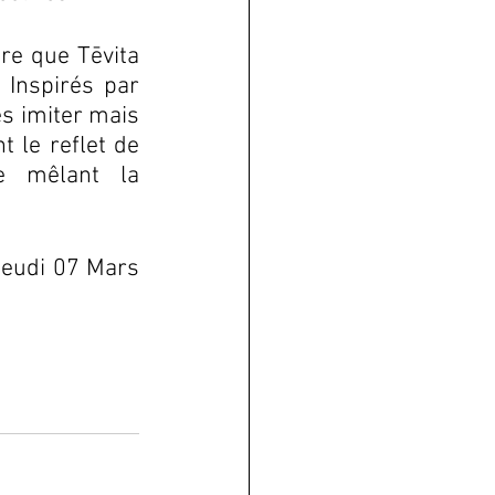
re que Tēvita 
 Inspirés par 
s imiter mais 
 le reflet de 
e mêlant la 
jeudi 07 Mars 