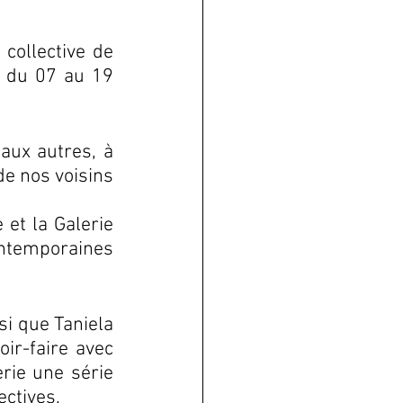
collective de 
ō du 07 au 19 
aux autres, à 
e nos voisins 
et la Galerie 
temporaines 
si que Taniela 
ir-faire avec 
rie une série 
ctives. 