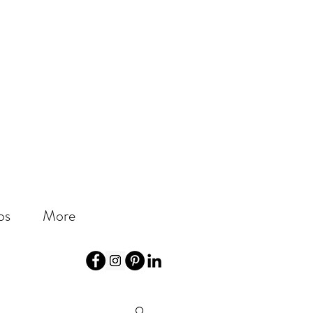
os
More