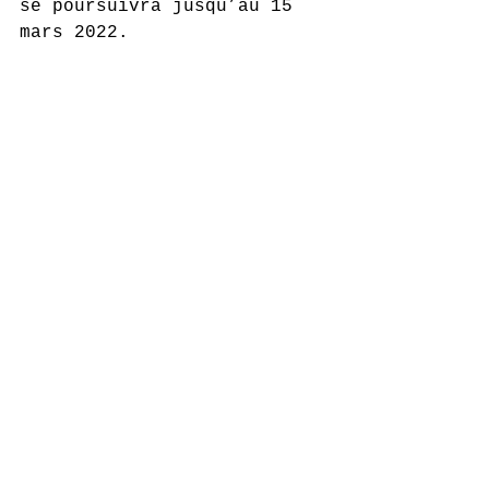
se poursuivra jusqu’au 15 
mars 2022.
Galerie Winkler
17 rue Jeanne d'Arc, 
Papeete, Tahiti.
Tel : 40 42 81 77 
Ouvert du lundi au vendredi 
de 9h00 à 12h30 et de 13h30 
à 17h00. Le samedi de 8h30 à 
12h00.