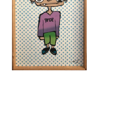
THS
< Retour à Artistes
Jeune artiste polynésien découvert grâce à
ses installations urbaines insolites THS
participe à l’émergence de l’art