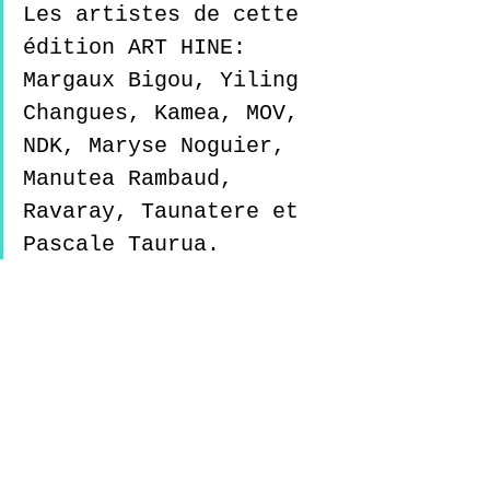
Les artistes de cette 
édition ART HINE: 
Margaux Bigou, Yiling 
Changues, Kamea, MOV, 
NDK, Maryse Noguier, 
Manutea Rambaud, 
Ravaray, Taunatere et 
Pascale Taurua.
Venez découvrir 
"TIFAI: tissage et 
métissage"
 lors du 
cocktail vernissage le 
jeudi 7 mars 2024 à 
partir de 18h00
. 